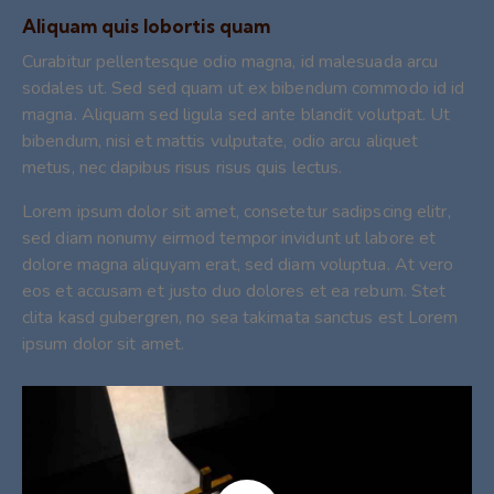
Aliquam quis lobortis quam
Curabitur pellentesque odio magna, id malesuada arcu
sodales ut. Sed sed quam ut ex bibendum commodo id id
magna. Aliquam sed ligula sed ante blandit volutpat. Ut
bibendum, nisi et mattis vulputate, odio arcu aliquet
metus, nec dapibus risus risus quis lectus.
Lorem ipsum dolor sit amet, consetetur sadipscing elitr,
sed diam nonumy eirmod tempor invidunt ut labore et
dolore magna aliquyam erat, sed diam voluptua. At vero
eos et accusam et justo duo dolores et ea rebum. Stet
clita kasd gubergren, no sea takimata sanctus est Lorem
ipsum dolor sit amet.