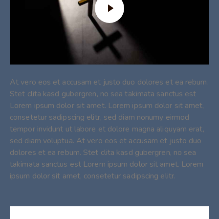
At vero eos et accusam et justo duo dolores et ea rebum.
Stet clita kasd gubergren, no sea takimata sanctus est
Lorem ipsum dolor sit amet. Lorem ipsum dolor sit amet,
consetetur sadipscing elitr, sed diam nonumy eirmod
tempor invidunt ut labore et dolore magna aliquyam erat,
sed diam voluptua. At vero eos et accusam et justo duo
dolores et ea rebum. Stet clita kasd gubergren, no sea
takimata sanctus est Lorem ipsum dolor sit amet. Lorem
ipsum dolor sit amet, consetetur sadipscing elitr.