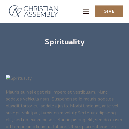
GIVE
Spirituality
Mauris eu nisi eget nisi imperdiet vestibulum. Nunc
sodales vehicula risus. Suspendisse id mauris sodales,
blandit tortor eu, sodales justo. Morbi tincidunt, ante vel
suscipit volutpat, turpis enim volutpSectetur adipiscing
elit, sed do eiusm onsectetur adipiscing elit, sed do eiusm
od tempor incididunt ut labore. Ut vel placerat eros, eu