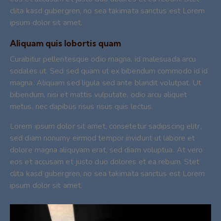
clita kasd gubergren, no sea takimata sanctus est Lorem
ipsum dolor sit amet.
Aliquam quis lobortis quam
Curabitur pellentesque odio magna, id malesuada arcu
sodales ut. Sed sed quam ut ex bibendum commodo id id
magna. Aliquam sed ligula sed ante blandit volutpat. Ut
bibendum, nisi et mattis vulputate, odio arcu aliquet
metus, nec dapibus risus risus quis lectus.
Lorem ipsum dolor sit amet, consetetur sadipscing elitr,
sed diam nonumy eirmod tempor invidunt ut labore et
dolore magna aliquyam erat, sed diam voluptua. At vero
eos et accusam et justo duo dolores et ea rebum. Stet
clita kasd gubergren, no sea takimata sanctus est Lorem
ipsum dolor sit amet.