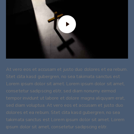
At vero eos et accusam et justo duo dolores et ea rebum.
Stet clita kasd gubergren, no sea takimata sanctus est
Lorem ipsum dolor sit amet. Lorem ipsum dolor sit amet,
consetetur sadipscing elitr, sed diam nonumy eirmod
tempor invidunt ut labore et dolore magna aliquyam erat,
sed diam voluptua. At vero eos et accusam et justo duo
dolores et ea rebum. Stet clita kasd gubergren, no sea
takimata sanctus est Lorem ipsum dolor sit amet. Lorem
ipsum dolor sit amet, consetetur sadipscing elitr.