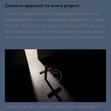
Creative approach to every project
Aenean et egestas nulla. Pellentesque habitant morbi
tristique senectus et netus et malesuada fames ac turpis
egestas. Fusce gravida, ligula non molestie tristique, justo
elit blandit risus, blandit maximus augue magna accumsan
ante. Duis id mi tristique, pulvinar neque at, lobortis tortor.
Lorem ipsum dolor sit amet, consectetur adipisicing elit,