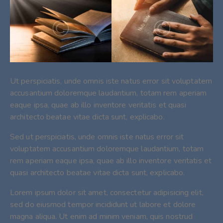
Ut perspiciatis, unde omnis iste natus error sit voluptatem
accusantium doloremque laudantium, totam rem aperiam
eaque ipsa, quae ab illo inventore veritatis et quasi
architecto beatae vitae dicta sunt, explicabo.
Sed ut perspiciatis, unde omnis iste natus error sit
voluptatem accusantium doloremque laudantium, totam
rem aperiam eaque ipsa, quae ab illo inventore veritatis et
quasi architecto beatae vitae dicta sunt, explicabo.
Lorem ipsum dolor sit amet, consectetur adipisicing elit,
sed do eiusmod tempor incididunt ut labore et dolore
magna aliqua. Ut enim ad minim veniam, quis nostrud