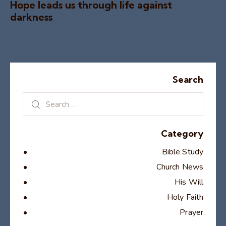
Hope leads us through life against
darkness
Search
Category
Bible Study
Church News
His Will
Holy Faith
Prayer