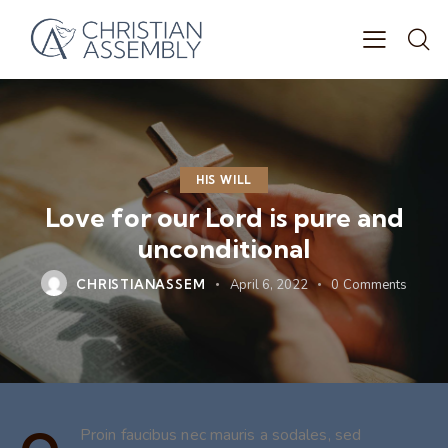
HIS WILL
Love for our Lord is pure and
unconditional
CHRISTIANASSEM
April 6, 2022
0
Comments
Proin faucibus nec mauris a sodales, sed