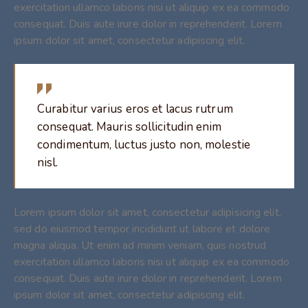
exercitation ullamco laboris nisi ut aliquip ex ea commodo
consequat. Duis aute irure dolor in reprehenderit. Lorem
ipsum dolor sit amet, consectetur adipiscing elit.
Curabitur varius eros et lacus rutrum
consequat. Mauris sollicitudin enim
condimentum, luctus justo non, molestie
nisl.
Lorem ipsum dolor sit amet, consectetur adipisicing elit,
sed do eiusmod tempor incididunt ut labore et dolore
magna aliqua. Ut enim ad minim veniam, quis nostrud
exercitation ullamco laboris nisi ut aliquip ex ea commodo
consequat. Duis aute irure dolor in reprehenderit. Lorem
ipsum dolor sit amet, consectetur adipiscing elit.