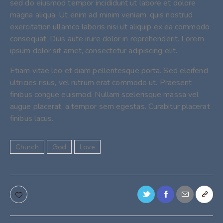
sed do eiusmod tempor incididunt ut labore et dolore
magna aliqua. Ut enim ad minim veniam, quis nostrud
exercitation ullamco laboris nisi ut aliquip ex ea commodo
consequat. Duis aute irure dolor in reprehenderit. Lorem
ipsum dolor sit amet, consectetur adipiscing elit.
Etiam vitae leo et diam pellentesque porta. Sed eleifend
ultricies risus, vel rutrum erat commodo ut. Praesent
finibus congue euismod. Nullam scelerisque massa vel
augue placerat, a tempor sem egestas. Curabitur placerat
finibus lacus.
Church
God
Love