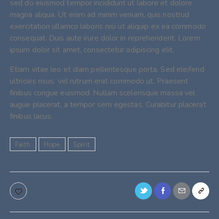
sed do eiusmod tempor incididunt ut labore et dolore
magna aliqua. Ut enim ad minim veniam, quis nostrud
exercitation ullamco laboris nisi ut aliquip ex ea commodo
consequat. Duis aute irure dolor in reprehenderit. Lorem
ipsum dolor sit amet, consectetur adipiscing elit.
Etiam vitae leo et diam pellentesque porta. Sed eleifend
ultricies risus, vel rutrum erat commodo ut. Praesent
finibus congue euismod. Nullam scelerisque massa vel
augue placerat, a tempor sem egestas. Curabitur placerat
finibus lacus.
Faith
Hope
Spirit