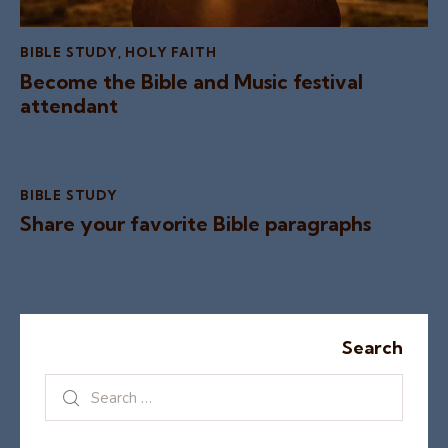
BIBLE STUDY
,
HOLY FAITH
Become the Bible and Music festival
attendant
BIBLE STUDY
Share your favorite Bible paragraphs
Search