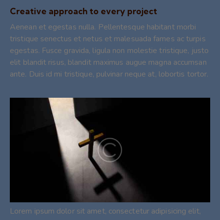
Creative approach to every project
Aenean et egestas nulla. Pellentesque habitant morbi
tristique senectus et netus et malesuada fames ac turpis
egestas. Fusce gravida, ligula non molestie tristique, justo
elit blandit risus, blandit maximus augue magna accumsan
ante. Duis id mi tristique, pulvinar neque at, lobortis tortor.
Lorem ipsum dolor sit amet, consectetur adipisicing elit,