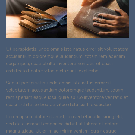
Ut perspiciatis, unde omnis iste natus error sit voluptatem
accusantium doloremque laudantium, totam rem aperiam
eaque ipsa, quae ab illo inventore veritatis et quasi
architecto beatae vitae dicta sunt, explicabo.
Sed ut perspiciatis, unde omnis iste natus error sit
voluptatem accusantium doloremque laudantium, totam
rem aperiam eaque ipsa, quae ab illo inventore veritatis et
quasi architecto beatae vitae dicta sunt, explicabo.
Lorem ipsum dolor sit amet, consectetur adipisicing elit,
sed do eiusmod tempor incididunt ut labore et dolore
magna aliqua. Ut enim ad minim veniam, quis nostrud