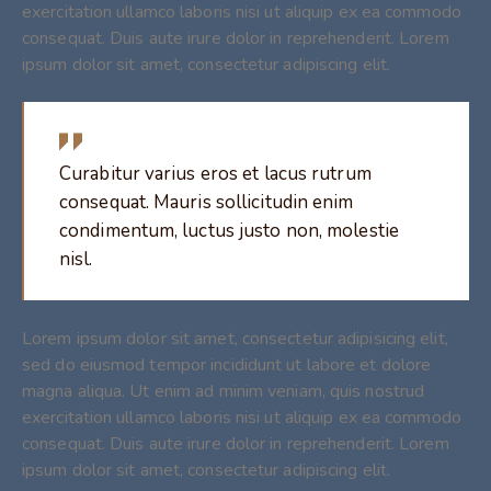
exercitation ullamco laboris nisi ut aliquip ex ea commodo
consequat. Duis aute irure dolor in reprehenderit. Lorem
ipsum dolor sit amet, consectetur adipiscing elit.
Curabitur varius eros et lacus rutrum
consequat. Mauris sollicitudin enim
condimentum, luctus justo non, molestie
nisl.
Lorem ipsum dolor sit amet, consectetur adipisicing elit,
sed do eiusmod tempor incididunt ut labore et dolore
magna aliqua. Ut enim ad minim veniam, quis nostrud
exercitation ullamco laboris nisi ut aliquip ex ea commodo
consequat. Duis aute irure dolor in reprehenderit. Lorem
ipsum dolor sit amet, consectetur adipiscing elit.