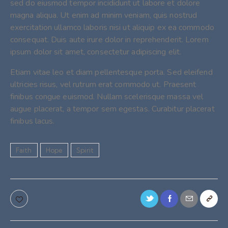
sed do eiusmod tempor incididunt ut labore et dolore
magna aliqua. Ut enim ad minim veniam, quis nostrud
exercitation ullamco laboris nisi ut aliquip ex ea commodo
consequat. Duis aute irure dolor in reprehenderit. Lorem
ipsum dolor sit amet, consectetur adipiscing elit.
Etiam vitae leo et diam pellentesque porta. Sed eleifend
ultricies risus, vel rutrum erat commodo ut. Praesent
finibus congue euismod. Nullam scelerisque massa vel
augue placerat, a tempor sem egestas. Curabitur placerat
finibus lacus.
Faith
Hope
Spirit