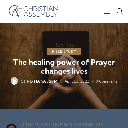
BIBLE STUDY
The healing power of Prayer
changes lives
CHRISTIANASSEM
April 12, 2022
0
Comments
Proin faucibus nec mauris a sodales, sed