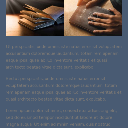
Ut perspiciatis, unde omnis iste natus error sit voluptatem
accusantium doloremque laudantium, totam rem aperiam
eaque ipsa, quae ab illo inventore veritatis et quasi
architecto beatae vitae dicta sunt, explicabo.
Sed ut perspiciatis, unde omnis iste natus error sit
voluptatem accusantium doloremque laudantium, totam
rem aperiam eaque ipsa, quae ab illo inventore veritatis et
quasi architecto beatae vitae dicta sunt, explicabo.
Lorem ipsum dolor sit amet, consectetur adipisicing elit,
sed do eiusmod tempor incididunt ut labore et dolore
magna aliqua. Ut enim ad minim veniam, quis nostrud