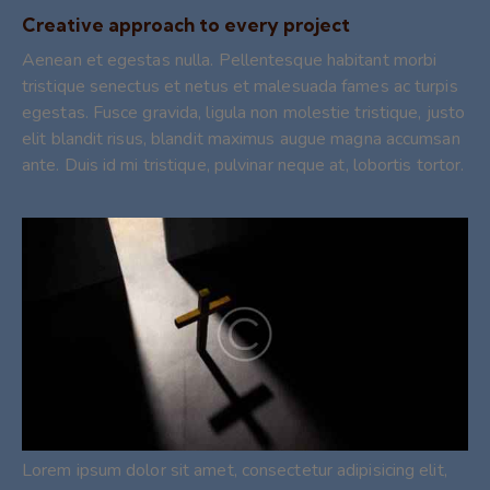
Creative approach to every project
Aenean et egestas nulla. Pellentesque habitant morbi
tristique senectus et netus et malesuada fames ac turpis
egestas. Fusce gravida, ligula non molestie tristique, justo
elit blandit risus, blandit maximus augue magna accumsan
ante. Duis id mi tristique, pulvinar neque at, lobortis tortor.
Lorem ipsum dolor sit amet, consectetur adipisicing elit,