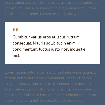
exercitation ullamco laboris nisi ut aliquip ex ea commodo
consequat. Duis aute irure dolor in reprehenderit. Lorem
ipsum dolor sit amet, consectetur adipiscing elit.
Curabitur varius eros et lacus rutrum
consequat. Mauris sollicitudin enim
condimentum, luctus justo non, molestie
nisl.
Lorem ipsum dolor sit amet, consectetur adipisicing elit,
sed do eiusmod tempor incididunt ut labore et dolore
magna aliqua. Ut enim ad minim veniam, quis nostrud
exercitation ullamco laboris nisi ut aliquip ex ea commodo
consequat. Duis aute irure dolor in reprehenderit. Lorem
ipsum dolor sit amet, consectetur adipiscing elit.