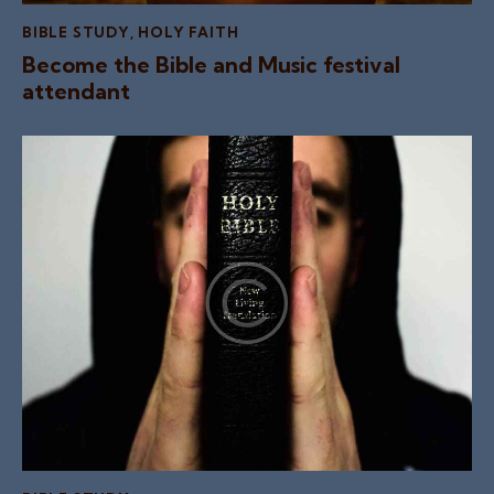
BIBLE STUDY
,
HOLY FAITH
Become the Bible and Music festival
attendant