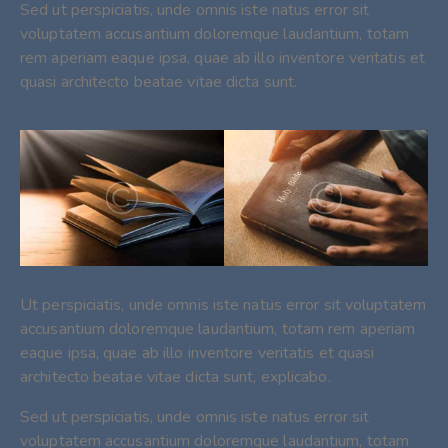
Sed ut perspiciatis, unde omnis iste natus error sit
voluptatem accusantium doloremque laudantium, totam
rem aperiam eaque ipsa, quae ab illo inventore veritatis et
quasi architecto beatae vitae dicta sunt.
Ut perspiciatis, unde omnis iste natus error sit voluptatem
accusantium doloremque laudantium, totam rem aperiam
eaque ipsa, quae ab illo inventore veritatis et quasi
architecto beatae vitae dicta sunt, explicabo.
Sed ut perspiciatis, unde omnis iste natus error sit
voluptatem accusantium doloremque laudantium, totam