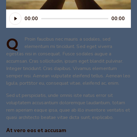
Audio
00:00
00:00
Player
Q
Proin faucibus nec mauris a sodales, sed
elementum mi tincidunt. Sed eget viverra
egestas nisi in consequat. Fusce sodales augue a
accumsan. Cras sollicitudin, ipsum eget blandit pulvinar.
Integer tincidunt. Cras dapibus. Vivamus elementum
semper nisi. Aenean vulputate eleifend tellus. Aenean leo
ligula, porttitor eu, consequat vitae, eleifend ac, enim.
Sed ut perspiciatis, unde omnis iste natus error sit
voluptatem accusantium doloremque laudantium, totam
rem aperiam eaque ipsa, quae ab illo inventore veritatis et
quasi architecto beatae vitae dicta sunt, explicabo.
At vero eos et accusam