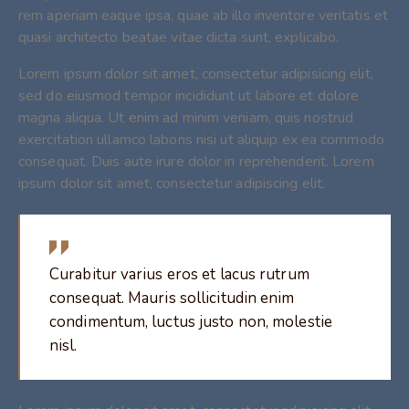
rem aperiam eaque ipsa, quae ab illo inventore veritatis et
quasi architecto beatae vitae dicta sunt, explicabo.
Lorem ipsum dolor sit amet, consectetur adipisicing elit,
sed do eiusmod tempor incididunt ut labore et dolore
magna aliqua. Ut enim ad minim veniam, quis nostrud
exercitation ullamco laboris nisi ut aliquip ex ea commodo
consequat. Duis aute irure dolor in reprehenderit. Lorem
ipsum dolor sit amet, consectetur adipiscing elit.
Curabitur varius eros et lacus rutrum
consequat. Mauris sollicitudin enim
condimentum, luctus justo non, molestie
nisl.