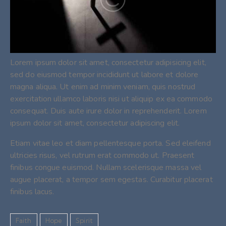
Lorem ipsum dolor sit amet, consectetur adipisicing elit,
sed do eiusmod tempor incididunt ut labore et dolore
magna aliqua. Ut enim ad minim veniam, quis nostrud
exercitation ullamco laboris nisi ut aliquip ex ea commodo
consequat. Duis aute irure dolor in reprehenderit. Lorem
ipsum dolor sit amet, consectetur adipiscing elit.
Etiam vitae leo et diam pellentesque porta. Sed eleifend
ultricies risus, vel rutrum erat commodo ut. Praesent
finibus congue euismod. Nullam scelerisque massa vel
augue placerat, a tempor sem egestas. Curabitur placerat
finibus lacus.
Faith
Hope
Spirit