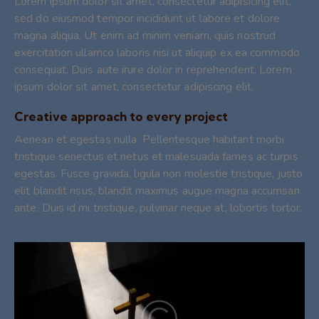
Lorem ipsum dolor sit amet, consectetur adipisicing elit,
sed do eiusmod tempor incididunt ut labore et dolore
magna aliqua. Ut enim ad minim veniam, quis nostrud
exercitation ullamco laboris nisi ut aliquip ex ea commodo
consequat. Duis aute irure dolor in reprehenderit. Lorem
ipsum dolor sit amet, consectetur adipiscing elit.
Creative approach to every project
Aenean et egestas nulla. Pellentesque habitant morbi
tristique senectus et netus et malesuada fames ac turpis
egestas. Fusce gravida, ligula non molestie tristique, justo
elit blandit risus, blandit maximus augue magna accumsan
ante. Duis id mi tristique, pulvinar neque at, lobortis tortor.