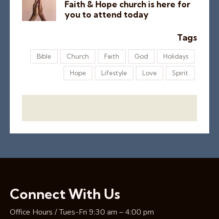
Faith & Hope church is here for
you to attend today
Tags
Bible
Church
Faith
God
Holidays
Hope
Lifestyle
Love
Spirit
Connect With Us
Office Hours / Tues-Fri 9:30 am – 4:00 pm